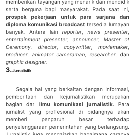
memberikan tayangan yang menarik dan mendidik
serta berguna bagi masyarakat. Pada saat ini,
prospek pekerjaan untuk para sarjana dan
diploma komunikasi broadcast
tersedia lumayan
banyak. Antara lain
reporter
,
news presenter
,
entertainment presenter
,
announcer
,
Master of
Ceremony
,
director
,
copywritter
,
moviemaker
,
producer
,
animator cameraman
,
researcher
, dan
graphic designer
.
3.
Jurnalistik
Segala hal yang berkaitan dengan informasi,
pemberitaan dan kejurnalistikan merupakan
bagian dari
ilmu komunikasi jurnalistik
. Para
jurnalist yang proffesional di bidangnya akan
memberi pengaruh besar terhadap
penyelenggaraan pemerintahan yang berlangsung.
Jurnalistik juga mengajarkan bagaimana caranya